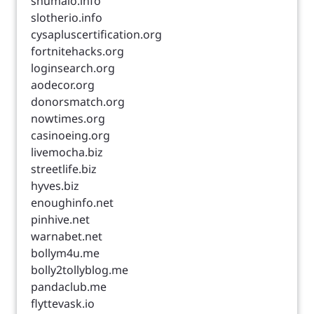
shumaio.info
slotherio.info
cysapluscertification.org
fortnitehacks.org
loginsearch.org
aodecor.org
donorsmatch.org
nowtimes.org
casinoeing.org
livemocha.biz
streetlife.biz
hyves.biz
enoughinfo.net
pinhive.net
warnabet.net
bollym4u.me
bolly2tollyblog.me
pandaclub.me
flyttevask.io