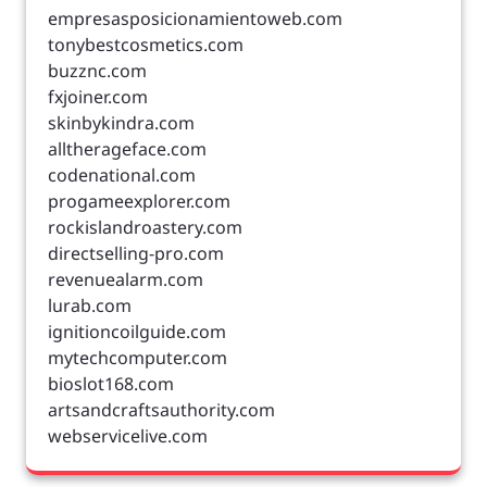
empresasposicionamientoweb.com
tonybestcosmetics.com
buzznc.com
fxjoiner.com
skinbykindra.com
alltherageface.com
codenational.com
progameexplorer.com
rockislandroastery.com
directselling-pro.com
revenuealarm.com
lurab.com
ignitioncoilguide.com
mytechcomputer.com
bioslot168.com
artsandcraftsauthority.com
webservicelive.com