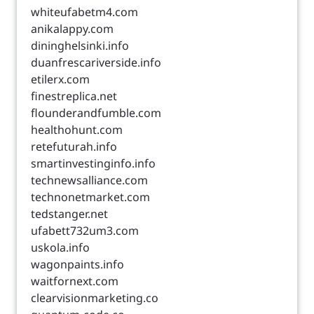
whiteufabetm4.com
anikalappy.com
dininghelsinki.info
duanfrescariverside.info
etilerx.com
finestreplica.net
flounderandfumble.com
healthohunt.com
retefuturah.info
smartinvestinginfo.info
technewsalliance.com
technonetmarket.com
tedstanger.net
ufabett732um3.com
uskola.info
wagonpaints.info
waitfornext.com
clearvisionmarketing.co