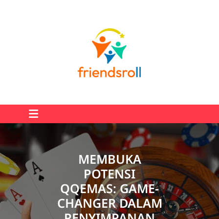
Skip
to
content
MEMBUKA
POTENSI
QQEMAS: GAME-
CHANGER DALAM
PENYIMPANAN