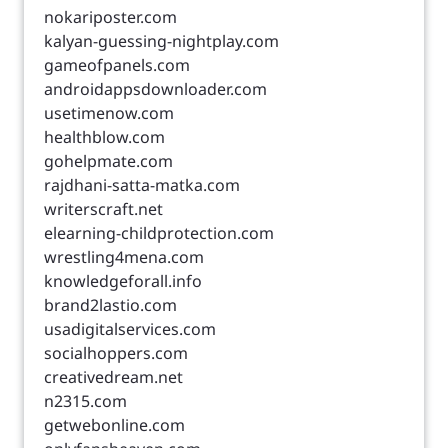
nokariposter.com
kalyan-guessing-nightplay.com
gameofpanels.com
androidappsdownloader.com
usetimenow.com
healthblow.com
gohelpmate.com
rajdhani-satta-matka.com
writerscraft.net
elearning-childprotection.com
wrestling4mena.com
knowledgeforall.info
brand2lastio.com
usadigitalservices.com
socialhoppers.com
creativedream.net
n2315.com
getwebonline.com