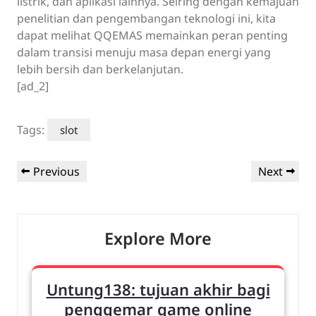
listrik, dan aplikasi lainnya. Seiring dengan kemajuan
penelitian dan pengembangan teknologi ini, kita
dapat melihat QQEMAS memainkan peran penting
dalam transisi menuju masa depan energi yang
lebih bersih dan berkelanjutan.
[ad_2]
Tags:
slot
Post
Previous
Next
Previous
Next
navigation
Post
Post
Explore More
Untung138: tujuan akhir bagi
penggemar game online