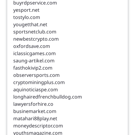
buyrdpservice.com
yesport.net
tostylo.com
yougetthat.net
sportsnetclub.com
newbestcrypto.com
oxfordsave.com
iclassicgames.com
saung-artikel.com
fasthokivip2.com
observersports.com
cryptominingplus.com
aquinoticiaspe.com
longhairedfrenchbulldog.com
lawyersforhire.co
businemarket.com
matahari88play.net
moneydescriptor.com
youthsmagazine.com