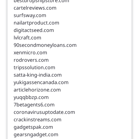
bestdropshipstore.com
cartelreviews.com
surfsway.com
nailartproduct.com
digitactseed.com
lvlcraft.com
90secondmoneyloans.com
xenmicro.com
rodrovers.com
tripssolution.com
satta-king-india.com
yukigassencanada.com
articlehorizone.com
yuqqbbzp.com
7betagents6.com
coronavirusuptodate.com
crackinstreams.com
gadgetspak.com
gearsngadget.com