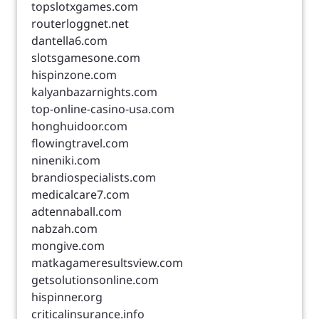
topslotxgames.com
routerloggnet.net
dantella6.com
slotsgamesone.com
hispinzone.com
kalyanbazarnights.com
top-online-casino-usa.com
honghuidoor.com
flowingtravel.com
nineniki.com
brandiospecialists.com
medicalcare7.com
adtennaball.com
nabzah.com
mongive.com
matkagameresultsview.com
getsolutionsonline.com
hispinner.org
criticalinsurance.info