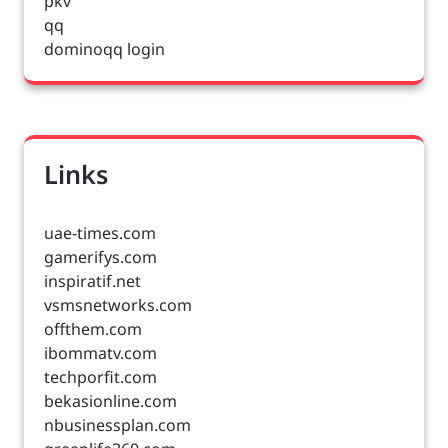
pkv
qq
dominoqq login
Links
uae-times.com
gamerifys.com
inspiratif.net
vsmsnetworks.com
offthem.com
ibommatv.com
techporfit.com
bekasionline.com
nbusinessplan.com