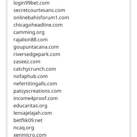
login99bet.com
secretcourtesans.com
onlinebahisforum1.com
chicagoheadline.com
camming.org
rajalion88.com
goupuntacana.com
riversedgepark.com
zaseez.com
catchycrunch.com
nofaphub.com
nefertitingalls.com
patsyscreations.com
income4proof.com
educaritas.org
lensajelajah.com
betflik09.net
ncaq.org
xenmicro.com