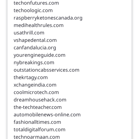
techonfutures.com
techoologic.com
raspberryketonescanada.org
medihealthrules.com
usathrill.com
vshapedental.com
canfandalucia.org
yourengineguide.com
nybreakings.com
outstationcabsservices.com
thekrtagy.com
xchangeindia.com
coolmicrotech.com
dreamhousehack.com
the-techteacher.com
automobilenews-online.com
fashionalltimes.com
totaldigitalforum.com
technoarmaan.com