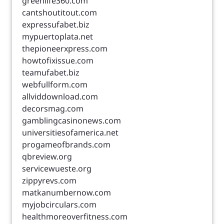
greenlife360.com
cantshoutitout.com
expressufabet.biz
mypuertoplata.net
thepioneerxpress.com
howtofixissue.com
teamufabet.biz
webfullform.com
allviddownload.com
decorsmag.com
gamblingcasinonews.com
universitiesofamerica.net
progameofbrands.com
qbreview.org
servicewueste.org
zippyrevs.com
matkanumbernow.com
myjobcirculars.com
healthmoreoverfitness.com