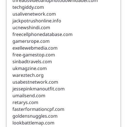
threadsvideoandphotodownloader.com
techgiddy.com
usalivenetwork.com
jackpotrushonline.info
ucnewshindi.com
freecellphonedatabase.com
gamersrope.com
exellewebmedia.com
free-gamestop.com
sinbadtravels.com
ukmagzine.com
wareztech.org
usabestnetwork.com
jessepinkmanoutfit.com
umailsend.com
retarys.com
fasterformationcpf.com
goldensnuggles.com
lookbattlemap.com