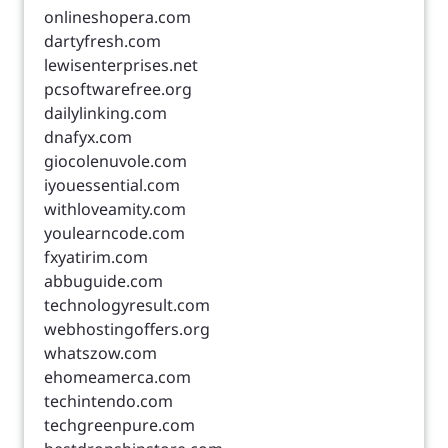
onlineshopera.com
dartyfresh.com
lewisenterprises.net
pcsoftwarefree.org
dailylinking.com
dnafyx.com
giocolenuvole.com
iyouessential.com
withloveamity.com
youlearncode.com
fxyatirim.com
abbuguide.com
technologyresult.com
webhostingoffers.org
whatszow.com
ehomeamerca.com
techintendo.com
techgreenpure.com