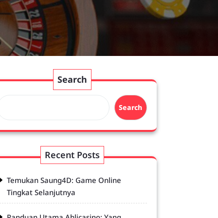
Search
Search
Recent Posts
Temukan Saung4D: Game Online
Tingkat Selanjutnya
Panduan Utama Ahlicasino: Yang