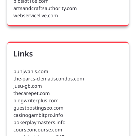
bioslot168.com
artsandcraftsauthority.com
webservicelive.com
Links
punjwanis.com
the-parcs-clematiscondos.com
jusu-gb.com
thecarepet.com
blogwriterplus.com
guestpostingseo.com
casinogambitpro.info
pokerplaymasters.info
courseoncourse.com