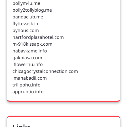
bollym4u.me
bolly2tollyblog.me
pandaclub.me
flyttevask.io
byhous.com
hartfordplazahotel.com
m-918kissapk.com
nabavkame.info
gakbiasa.com
iflowerhu.info
chicagocrystalconnection.com
imanabadii.com
trilipohu.info
appruptio.info
Links