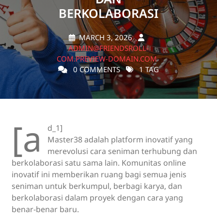
BERKOLABORASI
MARCH 3, 2026
ADMIN@FRIENDSROLL-
COM.PREVIEW-DOMAIN.COM
0 COMMENTS
1 TAG
[a
d_1]
Master38 adalah platform inovatif yang
merevolusi cara seniman terhubung dan
berkolaborasi satu sama lain. Komunitas online
inovatif ini memberikan ruang bagi semua jenis
seniman untuk berkumpul, berbagi karya, dan
berkolaborasi dalam proyek dengan cara yang
benar-benar baru.