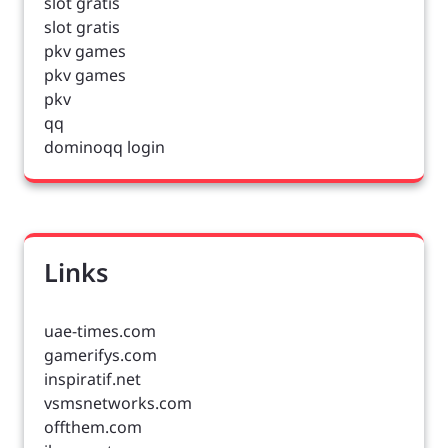
slot gratis
slot gratis
pkv games
pkv games
pkv
qq
dominoqq login
Links
uae-times.com
gamerifys.com
inspiratif.net
vsmsnetworks.com
offthem.com