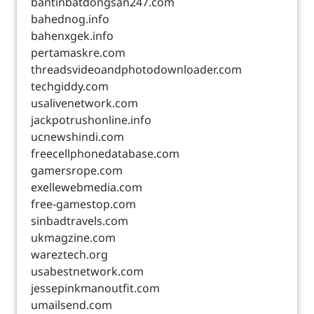
bantinbatdongsan247.com
bahednog.info
bahenxgek.info
pertamaskre.com
threadsvideoandphotodownloader.com
techgiddy.com
usalivenetwork.com
jackpotrushonline.info
ucnewshindi.com
freecellphonedatabase.com
gamersrope.com
exellewebmedia.com
free-gamestop.com
sinbadtravels.com
ukmagzine.com
wareztech.org
usabestnetwork.com
jessepinkmanoutfit.com
umailsend.com