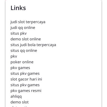
Links
judi slot terpercaya
judi qq online
situs pkv
demo slot online
situs judi bola terpercaya
situs qq online
pkv
poker online
pkv games
situs pkv games
slot gacor hari ini
situs pkv games
pkv games resmi
ahliqq
demo slot