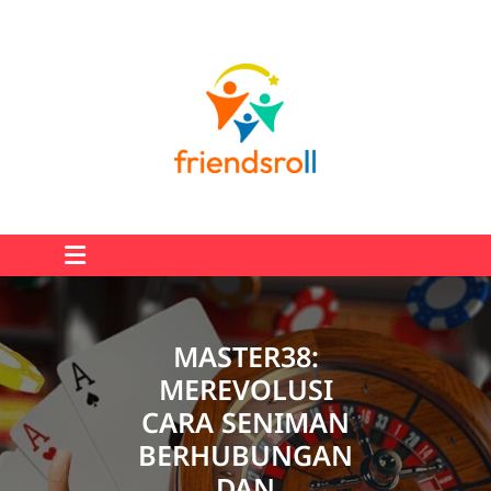
Skip
to
content
MASTER38:
MEREVOLUSI
CARA SENIMAN
BERHUBUNGAN
DAN