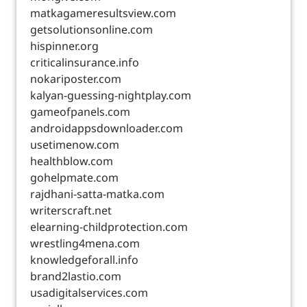
matkagameresultsview.com
getsolutionsonline.com
hispinner.org
criticalinsurance.info
nokariposter.com
kalyan-guessing-nightplay.com
gameofpanels.com
androidappsdownloader.com
usetimenow.com
healthblow.com
gohelpmate.com
rajdhani-satta-matka.com
writerscraft.net
elearning-childprotection.com
wrestling4mena.com
knowledgeforall.info
brand2lastio.com
usadigitalservices.com