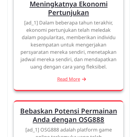
Meningkatnya Ekonomi
Pertunjukan
[ad_1] Dalam beberapa tahun terakhir,
ekonomi pertunjukan telah meledak
dalam popularitas, memberikan individu
kesempatan untuk mengerjakan
persyaratan mereka sendiri, menetapkan
jadwal mereka sendiri, dan mendapatkan
uang dengan cara yang fleksibel.
Read More
Bebaskan Potensi Permainan
Anda dengan OSG888
[ad_1] OSG888 adalah platform game
online terkemuka yang telah