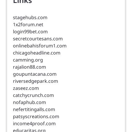
stagehubs.com
1x2forum.net
login99bet.com
secretcourtesans.com
onlinebahisforum1.com
chicagoheadline.com
camming.org
rajalion88.com
goupuntacana.com
riversedgepark.com
zaseez.com
catchycrunch.com
nofaphub.com
nefertitingalls.com
patsyscreations.com
income4proof.com
educaritas.org