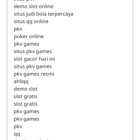
demo slot online
situs judi bola terpercaya
situs qq online
pkv
poker online
pkv games
situs pkv games
slot gacor hari ini
situs pkv games
pkv games resmi
ahliqq
demo slot
slot gratis
slot gratis
pkv games
pkv games
pkv
qq