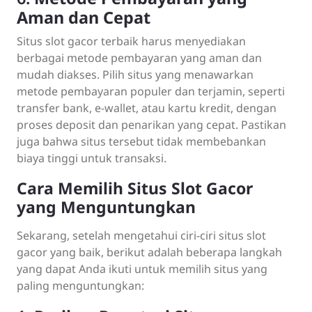
Aman dan Cepat
Situs slot gacor terbaik harus menyediakan
berbagai metode pembayaran yang aman dan
mudah diakses. Pilih situs yang menawarkan
metode pembayaran populer dan terjamin, seperti
transfer bank, e-wallet, atau kartu kredit, dengan
proses deposit dan penarikan yang cepat. Pastikan
juga bahwa situs tersebut tidak membebankan
biaya tinggi untuk transaksi.
Cara Memilih Situs Slot Gacor
yang Menguntungkan
Sekarang, setelah mengetahui ciri-ciri situs slot
gacor yang baik, berikut adalah beberapa langkah
yang dapat Anda ikuti untuk memilih situs yang
paling menguntungkan: