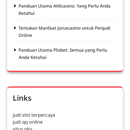
Panduan Utama Ahlicasino: Yang Perlu Anda
Ketahui
Temukan Manfaat Juruscasino untuk Penjudi
Online
Panduan Utama Plisbet: Semua yang Perlu
Anda Ketahui
Links
judi slot terpercaya
judi qq online
situs pkv