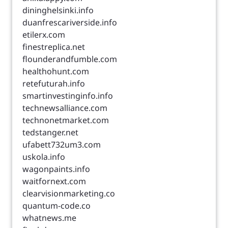
dininghelsinki.info
duanfrescariverside.info
etilerx.com
finestreplica.net
flounderandfumble.com
healthohunt.com
retefuturah.info
smartinvestinginfo.info
technewsalliance.com
technonetmarket.com
tedstanger.net
ufabett732um3.com
uskola.info
wagonpaints.info
waitfornext.com
clearvisionmarketing.co
quantum-code.co
whatnews.me