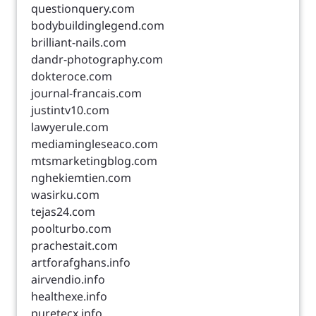
questionquery.com
bodybuildinglegend.com
brilliant-nails.com
dandr-photography.com
dokteroce.com
journal-francais.com
justintv10.com
lawyerule.com
mediamingleseaco.com
mtsmarketingblog.com
nghekiemtien.com
wasirku.com
tejas24.com
poolturbo.com
prachestait.com
artforafghans.info
airvendio.info
healthexe.info
puretecx.info