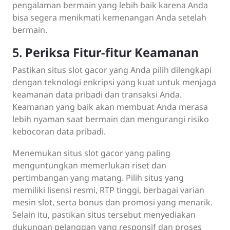
pengalaman bermain yang lebih baik karena Anda
bisa segera menikmati kemenangan Anda setelah
bermain.
5.
Periksa Fitur-fitur Keamanan
Pastikan situs slot gacor yang Anda pilih dilengkapi
dengan teknologi enkripsi yang kuat untuk menjaga
keamanan data pribadi dan transaksi Anda.
Keamanan yang baik akan membuat Anda merasa
lebih nyaman saat bermain dan mengurangi risiko
kebocoran data pribadi.
Menemukan situs slot gacor yang paling
menguntungkan memerlukan riset dan
pertimbangan yang matang. Pilih situs yang
memiliki lisensi resmi, RTP tinggi, berbagai varian
mesin slot, serta bonus dan promosi yang menarik.
Selain itu, pastikan situs tersebut menyediakan
dukungan pelanggan yang responsif dan proses