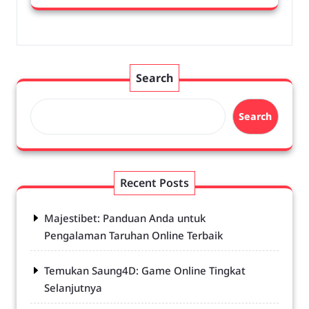
Search
Search
Recent Posts
Majestibet: Panduan Anda untuk
Pengalaman Taruhan Online Terbaik
Temukan Saung4D: Game Online Tingkat
Selanjutnya