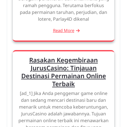
ramah pengguna. Terutama berfokus
pada permainan taruhan, perjudian, dan
lotere, Parlay4D dikenal
Read More
Rasakan Kegembiraan
JurusCasino: Tinjauan
Destinasi Permainan Online
Terbaik
[ad_1] Jika Anda penggemar game online
dan sedang mencari destinasi baru dan
menarik untuk mencoba keberuntungan,
JurusCasino adalah jawabannya. Tujuan
permainan online terbaik ini menawarkan