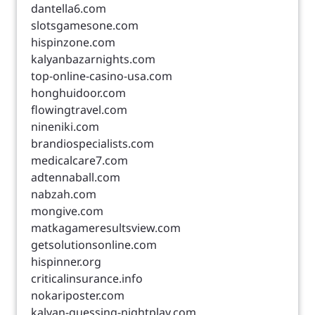
dantella6.com
slotsgamesone.com
hispinzone.com
kalyanbazarnights.com
top-online-casino-usa.com
honghuidoor.com
flowingtravel.com
nineniki.com
brandiospecialists.com
medicalcare7.com
adtennaball.com
nabzah.com
mongive.com
matkagameresultsview.com
getsolutionsonline.com
hispinner.org
criticalinsurance.info
nokariposter.com
kalyan-guessing-nightplay.com