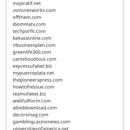
inspiratif.net
vsmsnetworks.com
offthem.com
ibommatv.com
techporfit.com
bekasionline.com
nbusinessplan.com
greenlife360.com
cantshoutitout.com
expressufabet.biz
mypuertoplata.net
thepioneerxpress.com
howtofixissue.com
teamufabet.biz
webfullform.com
allviddownload.com
decorsmag.com
gamblingcasinonews.com
universitiesofamerica.net