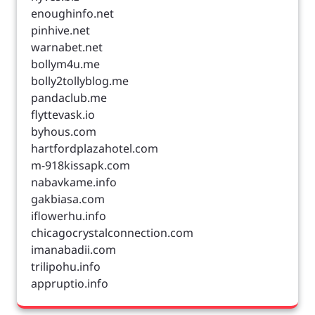
enoughinfo.net
pinhive.net
warnabet.net
bollym4u.me
bolly2tollyblog.me
pandaclub.me
flyttevask.io
byhous.com
hartfordplazahotel.com
m-918kissapk.com
nabavkame.info
gakbiasa.com
iflowerhu.info
chicagocrystalconnection.com
imanabadii.com
trilipohu.info
appruptio.info