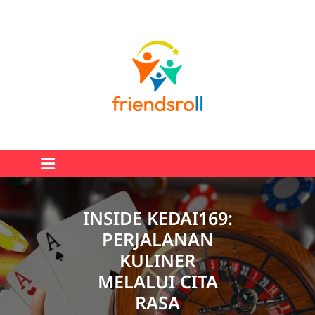
Skip
to
content
INSIDE KEDAI169:
PERJALANAN
KULINER
MELALUI CITA
RASA