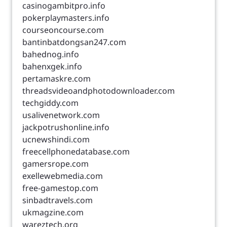
casinogambitpro.info
pokerplaymasters.info
courseoncourse.com
bantinbatdongsan247.com
bahednog.info
bahenxgek.info
pertamaskre.com
threadsvideoandphotodownloader.com
techgiddy.com
usalivenetwork.com
jackpotrushonline.info
ucnewshindi.com
freecellphonedatabase.com
gamersrope.com
exellewebmedia.com
free-gamestop.com
sinbadtravels.com
ukmagzine.com
wareztech.org