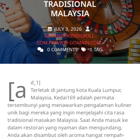
TRADISIONAL
MALAYSIA
JULY 3, 2026
ADMIN@FRIENDSROLL-
COM.PREVIEW-DOMAIN.COM
0 COMMENTS
1 TAG
[a
d_1]
Terletak di jantung kota Kuala Lumpur,
Malaysia, Kedai169 adalah permata
tersembunyi yang menawarkan pengalaman kuliner
unik bagi mereka yang ingin menjelajahi cita rasa
tradisional masakan Malaysia. Saat Anda masuk ke
dalam restoran yang nyaman dan mengundang,
Anda akan disambut oleh aroma hangat rempah-