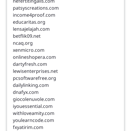
nefertitingalls.com
patsyscreations.com
income4proof.com
educaritas.org
lensajelajah.com
betflik09.net
ncaq.org
xenmicro.com
onlineshopera.com
dartyfresh.com
lewisenterprises.net
pcsoftwarefree.org
dailylinking.com
dnafyx.com
giocolenuvole.com
iyouessential.com
withloveamity.com
youlearncode.com
fxyatirim.com