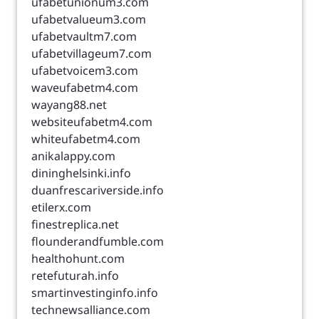
ufabetunionum3.com
ufabetvalueum3.com
ufabetvaultm7.com
ufabetvillageum7.com
ufabetvoicem3.com
waveufabetm4.com
wayang88.net
websiteufabetm4.com
whiteufabetm4.com
anikalappy.com
dininghelsinki.info
duanfrescariverside.info
etilerx.com
finestreplica.net
flounderandfumble.com
healthohunt.com
retefuturah.info
smartinvestinginfo.info
technewsalliance.com