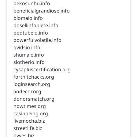
bekosunhu.info
beneficialgrandiose.info
blomaio.info
dosellinfoplete.info
podtubeio.info
powerfulvolatile.info
qvidsio.info
shumaio.info
slotherio.info
cysapluscertification.org
fortnitehacks.org
loginsearch.org
aodecor.org
donorsmatch.org
nowtimes.org
casinoeing.org
livemocha.biz
streetlife.biz
hyves.biz