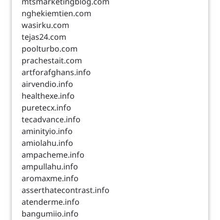
mtsmarketingblog.com
nghekiemtien.com
wasirku.com
tejas24.com
poolturbo.com
prachestait.com
artforafghans.info
airvendio.info
healthexe.info
puretecx.info
tecadvance.info
aminityio.info
amiolahu.info
ampacheme.info
ampullahu.info
aromaxme.info
asserthatecontrast.info
atenderme.info
bangumiio.info