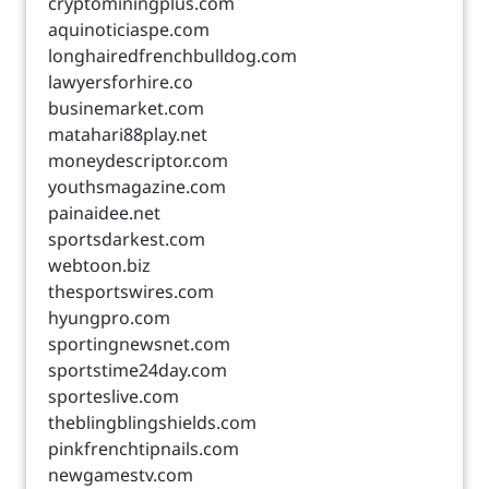
cryptominingplus.com
aquinoticiaspe.com
longhairedfrenchbulldog.com
lawyersforhire.co
businemarket.com
matahari88play.net
moneydescriptor.com
youthsmagazine.com
painaidee.net
sportsdarkest.com
webtoon.biz
thesportswires.com
hyungpro.com
sportingnewsnet.com
sportstime24day.com
sporteslive.com
theblingblingshields.com
pinkfrenchtipnails.com
newgamestv.com