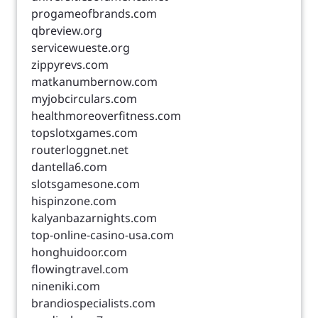
progameofbrands.com
qbreview.org
servicewueste.org
zippyrevs.com
matkanumbernow.com
myjobcirculars.com
healthmoreoverfitness.com
topslotxgames.com
routerloggnet.net
dantella6.com
slotsgamesone.com
hispinzone.com
kalyanbazarnights.com
top-online-casino-usa.com
honghuidoor.com
flowingtravel.com
nineniki.com
brandiospecialists.com