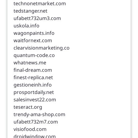
technonetmarket.com
tedstanger.net
ufabett732um3.com
uskola.info
wagonpaints.info
waitfornext.com
clearvisionmarketing.co
quantum-code.co
whatnews.me
final-dream.com
finest-replica.net
gestioneinh.info
prosportdaily.net
salesinvest22.com
teseract.org
trendy-ama-shop.com
ufabett732m7.com
visiofood.com
droidwindow.com