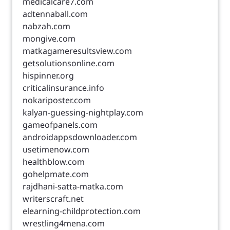
medicalcare7.com
adtennaball.com
nabzah.com
mongive.com
matkagameresultsview.com
getsolutionsonline.com
hispinner.org
criticalinsurance.info
nokariposter.com
kalyan-guessing-nightplay.com
gameofpanels.com
androidappsdownloader.com
usetimenow.com
healthblow.com
gohelpmate.com
rajdhani-satta-matka.com
writerscraft.net
elearning-childprotection.com
wrestling4mena.com