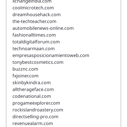
xchangeindia.com
coolmicrotech.com
dreamhousehack.com
the-techteacher.com
automobilenews-online.com
fashionalltimes.com
totaldigitalforum.com
technoarmaan.com
empresasposicionamientoweb.com
tonybestcosmetics.com
buzznc.com
fxjoiner.com
skinbykindra.com
alltherageface.com
codenational.com
progameexplorer.com
rockislandroastery.com
directselling-pro.com
revenuealarm.com