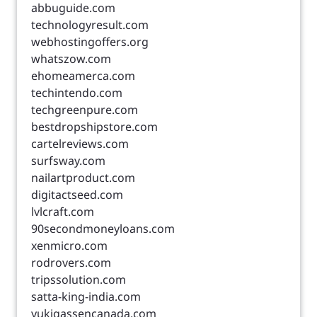
abbuguide.com
technologyresult.com
webhostingoffers.org
whatszow.com
ehomeamerca.com
techintendo.com
techgreenpure.com
bestdropshipstore.com
cartelreviews.com
surfsway.com
nailartproduct.com
digitactseed.com
lvlcraft.com
90secondmoneyloans.com
xenmicro.com
rodrovers.com
tripssolution.com
satta-king-india.com
yukigassencanada.com