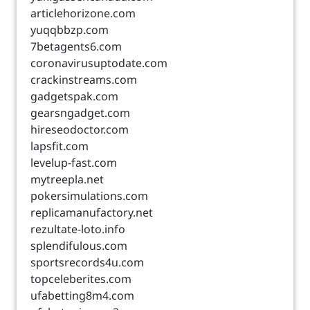
articlehorizone.com
yuqqbbzp.com
7betagents6.com
coronavirusuptodate.com
crackinstreams.com
gadgetspak.com
gearsngadget.com
hireseodoctor.com
lapsfit.com
levelup-fast.com
mytreepla.net
pokersimulations.com
replicamanufactory.net
rezultate-loto.info
splendifulous.com
sportsrecords4u.com
topceleberites.com
ufabetting8m4.com