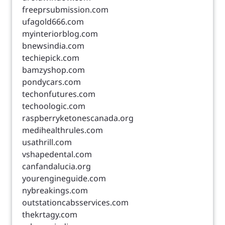
freeprsubmission.com
ufagold666.com
myinteriorblog.com
bnewsindia.com
techiepick.com
bamzyshop.com
pondycars.com
techonfutures.com
techoologic.com
raspberryketonescanada.org
medihealthrules.com
usathrill.com
vshapedental.com
canfandalucia.org
yourengineguide.com
nybreakings.com
outstationcabsservices.com
thekrtagy.com