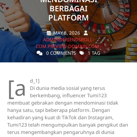
BERBAGAI
PLATFORM
MAY 8, 2026
ADMIN@FRIENDSROLL-
COM.PREVIEW-DOMAIN.COM
0 COMMENTS
1 TAG
[a
d_1]
Di dunia media sosial yang terus
berkembang, influencer Tumi123
membuat gebrakan dengan mendominasi tidak
hanya satu, tapi beberapa platform. Dengan
kehadiran yang kuat di TikTok dan Instagram,
Tumi123 telah mengumpulkan banyak pengikut dan
terus mengembangkan pengaruhnya di dunia