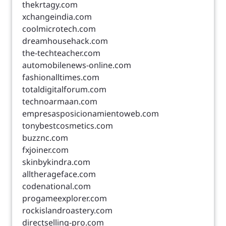
thekrtagy.com
xchangeindia.com
coolmicrotech.com
dreamhousehack.com
the-techteacher.com
automobilenews-online.com
fashionalltimes.com
totaldigitalforum.com
technoarmaan.com
empresasposicionamientoweb.com
tonybestcosmetics.com
buzznc.com
fxjoiner.com
skinbykindra.com
alltherageface.com
codenational.com
progameexplorer.com
rockislandroastery.com
directselling-pro.com