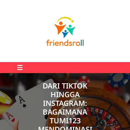
Skip
to
content
DARI TIKTOK
HINGGA
INSTAGRAM:
BAGAIMANA
TUMI123
MENDOMINASI