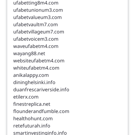
ufabetting8m4.com
ufabetunionum3.com
ufabetvalueum3.com
ufabetvaultm7.com
ufabetvillageum7.com
ufabetvoicem3.com
waveufabetm4.com
wayang88.net
websiteufabetm4.com
whiteufabetm4.com
anikalappy.com
dininghelsinki.info
duanfrescariverside.info
etilerx.com
finestreplica.net
flounderandfumble.com
healthohunt.com
retefuturah.info
smartinvestinginfo.info