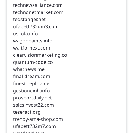
technewsalliance.com
technonetmarket.com
tedstanger.net
ufabett732um3.com
uskola.info
wagonpaints.info
waitfornext.com
clearvisionmarketing.co
quantum-code.co
whatnews.me
final-dream.com
finest-replica.net
gestioneinh.info
prosportdaily.net
salesinvest22.com
teseract.org
trendy-ama-shop.com
ufabett732m7.com