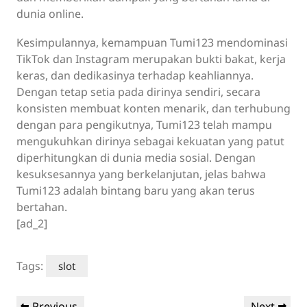
dunia online.
Kesimpulannya, kemampuan Tumi123 mendominasi
TikTok dan Instagram merupakan bukti bakat, kerja
keras, dan dedikasinya terhadap keahliannya.
Dengan tetap setia pada dirinya sendiri, secara
konsisten membuat konten menarik, dan terhubung
dengan para pengikutnya, Tumi123 telah mampu
mengukuhkan dirinya sebagai kekuatan yang patut
diperhitungkan di dunia media sosial. Dengan
kesuksesannya yang berkelanjutan, jelas bahwa
Tumi123 adalah bintang baru yang akan terus
bertahan.
[ad_2]
Tags:
slot
Post
Previous
Next
Previous
Next