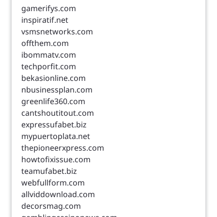
gamerifys.com
inspiratif.net
vsmsnetworks.com
offthem.com
ibommatv.com
techporfit.com
bekasionline.com
nbusinessplan.com
greenlife360.com
cantshoutitout.com
expressufabet.biz
mypuertoplata.net
thepioneerxpress.com
howtofixissue.com
teamufabet.biz
webfullform.com
allviddownload.com
decorsmag.com