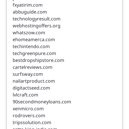
fxyatirim.com
abbuguide.com
technologyresult.com
webhostingoffers.org
whatszow.com
ehomeamerca.com
techintendo.com
techgreenpure.com
bestdropshipstore.com
cartelreviews.com
surfsway.com
nailartproduct.com
digitactseed.com
lvlcraft.com
90secondmoneyloans.com
xenmicro.com
rodrovers.com
tripssolution.com