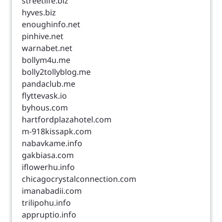
streetlife.biz
hyves.biz
enoughinfo.net
pinhive.net
warnabet.net
bollym4u.me
bolly2tollyblog.me
pandaclub.me
flyttevask.io
byhous.com
hartfordplazahotel.com
m-918kissapk.com
nabavkame.info
gakbiasa.com
iflowerhu.info
chicagocrystalconnection.com
imanabadii.com
trilipohu.info
appruptio.info