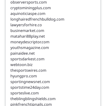
observersports.com
cryptominingplus.com
aquinoticiaspe.com
longhairedfrenchbulldog.com
lawyersforhire.co
businemarket.com
matahari88play.net
moneydescriptor.com
youthsmagazine.com
painaidee.net
sportsdarkest.com
webtoon.biz
thesportswires.com
hyungpro.com
sportingnewsnet.com
sportstime24day.com
sporteslive.com
theblingblingshields.com
pinkfrenchtipnails.com