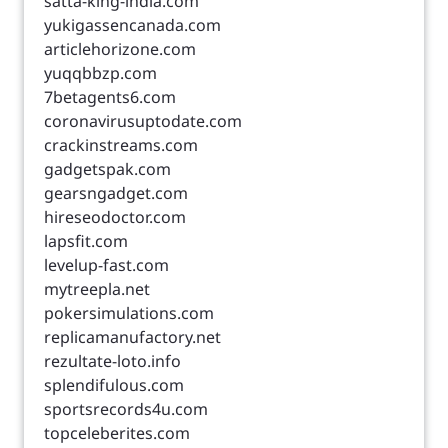
satta-king-india.com
yukigassencanada.com
articlehorizone.com
yuqqbbzp.com
7betagents6.com
coronavirusuptodate.com
crackinstreams.com
gadgetspak.com
gearsngadget.com
hireseodoctor.com
lapsfit.com
levelup-fast.com
mytreepla.net
pokersimulations.com
replicamanufactory.net
rezultate-loto.info
splendifulous.com
sportsrecords4u.com
topceleberites.com