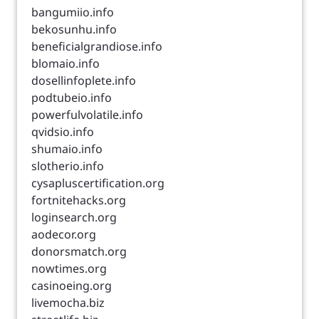
bangumiio.info
bekosunhu.info
beneficialgrandiose.info
blomaio.info
dosellinfoplete.info
podtubeio.info
powerfulvolatile.info
qvidsio.info
shumaio.info
slotherio.info
cysapluscertification.org
fortnitehacks.org
loginsearch.org
aodecor.org
donorsmatch.org
nowtimes.org
casinoeing.org
livemocha.biz