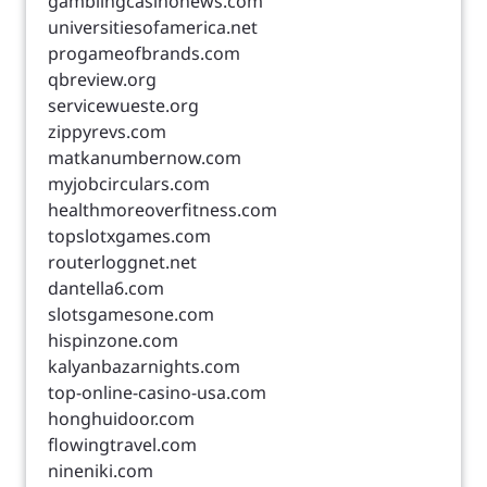
gamblingcasinonews.com
universitiesofamerica.net
progameofbrands.com
qbreview.org
servicewueste.org
zippyrevs.com
matkanumbernow.com
myjobcirculars.com
healthmoreoverfitness.com
topslotxgames.com
routerloggnet.net
dantella6.com
slotsgamesone.com
hispinzone.com
kalyanbazarnights.com
top-online-casino-usa.com
honghuidoor.com
flowingtravel.com
nineniki.com