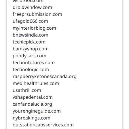
visiofood.com
droidwindow.com
freeprsubmission.com
ufagold666.com
myinteriorblog.com
bnewsindia.com
techiepick.com
bamzyshop.com
pondycars.com
techonfutures.com
techoologic.com
raspberryketonescanada.org
medihealthrules.com
usathrill.com
vshapedental.com
canfandalucia.org
yourengineguide.com
nybreakings.com
outstationcabsservices.com