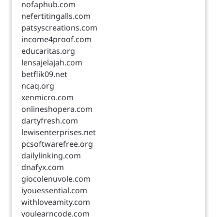
nofaphub.com
nefertitingalls.com
patsyscreations.com
income4proof.com
educaritas.org
lensajelajah.com
betflik09.net
ncaq.org
xenmicro.com
onlineshopera.com
dartyfresh.com
lewisenterprises.net
pcsoftwarefree.org
dailylinking.com
dnafyx.com
giocolenuvole.com
iyouessential.com
withloveamity.com
youlearncode.com