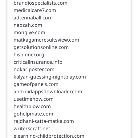
brandiospecialists.com
medicalcare7.com
adtennaball.com
nabzah.com
mongive.com
matkagameresultsview.com
getsolutionsonline.com
hispinner.org
criticalinsurance.info
nokariposter.com
kalyan-guessing-nightplay.com
gameofpanels.com
androidappsdownloader.com
usetimenow.com
healthblow.com
gohelpmate.com
rajdhani-satta-matka.com
writerscraft.net
elearning-childprotection.com