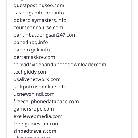
guestpostingseo.com
casinogambitpro.info
pokerplaymasters.info
courseoncourse.com
bantinbatdongsan247.com
bahednog.info
bahenxgek.info
pertamaskre.com
threadsvideoandphotodownloader.com
techgiddy.com
usalivenetwork.com
jackpotrushonline.info
ucnewshindi.com
freecellphonedatabase.com
gamersrope.com
exellewebmedia.com
free-gamestop.com
sinbadtravels.com