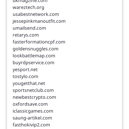
ukmagzine.com
wareztech.org
usabestnetwork.com
jessepinkmanoutfit.com
umailsend.com
retarys.com
fasterformationcpf.com
goldensnuggles.com
lookbattlemap.com
buyrdpservice.com
yesport.net
tostylo.com
yougetthat.net
sportsnetclub.com
newbestcrypto.com
oxfordsave.com
iclassicgames.com
saung-artikel.com
fasthokivip2.com