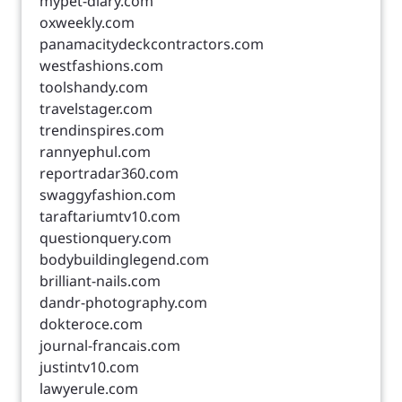
mypet-diary.com
oxweekly.com
panamacitydeckcontractors.com
westfashions.com
toolshandy.com
travelstager.com
trendinspires.com
rannyephul.com
reportradar360.com
swaggyfashion.com
taraftariumtv10.com
questionquery.com
bodybuildinglegend.com
brilliant-nails.com
dandr-photography.com
dokteroce.com
journal-francais.com
justintv10.com
lawyerule.com