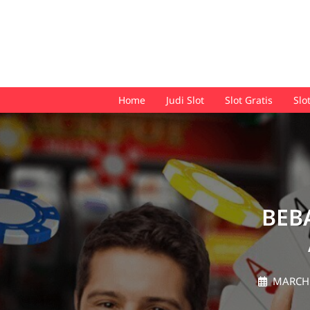
Skip
to
content
Home
Judi Slot
Slot Gratis
Sl
BEB
MARCH 