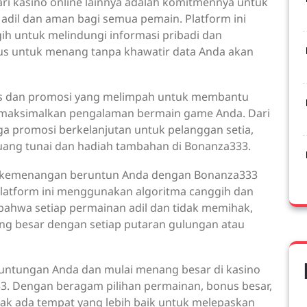
 kasino online lainnya adalah komitmennya untuk
dil dan aman bagi semua pemain. Platform ini
ih untuk melindungi informasi pribadi dan
us untuk menang tanpa khawatir data Anda akan
us dan promosi yang melimpah untuk membantu
aksimalkan pengalaman bermain game Anda. Dari
 promosi berkelanjutan untuk pelanggan setia,
ang tunai dan hadiah tambahan di Bonanza333.
h kemenangan beruntun Anda dengan Bonanza333
. Platform ini menggunakan algoritma canggih dan
ahwa setiap permainan adil dan tidak memihak,
g besar dengan setiap putaran gulungan atau
runtungan Anda dan mulai menang besar di kasino
3. Dengan beragam pilihan permainan, bonus besar,
ak ada tempat yang lebih baik untuk melepaskan