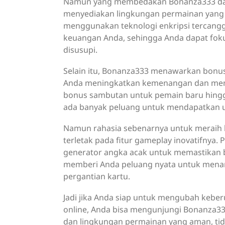
Namun yang membedakan Bonanza333 dari
menyediakan lingkungan permainan yang a
menggunakan teknologi enkripsi tercangg
keuangan Anda, sehingga Anda dapat fok
disusupi.
Selain itu, Bonanza333 menawarkan bon
Anda meningkatkan kemenangan dan mem
bonus sambutan untuk pemain baru hingga
ada banyak peluang untuk mendapatkan u
Namun rahasia sebenarnya untuk merai
terletak pada fitur gameplay inovatifnya
generator angka acak untuk memastikan b
memberi Anda peluang nyata untuk menan
pergantian kartu.
Jadi jika Anda siap untuk mengubah kebe
online, Anda bisa mengunjungi Bonanza33
dan lingkungan permainan yang aman, tid