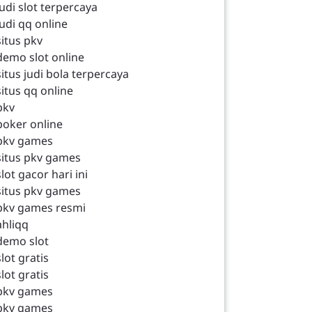
judi slot terpercaya
judi qq online
situs pkv
demo slot online
situs judi bola terpercaya
situs qq online
pkv
poker online
pkv games
situs pkv games
slot gacor hari ini
situs pkv games
pkv games resmi
ahliqq
demo slot
slot gratis
slot gratis
pkv games
pkv games