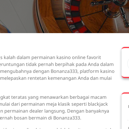
 kalah dalam permainan kasino online favorit
runtungan tidak pernah berpihak pada Anda dalam
uk mengubahnya dengan Bonanza333, platform kasino
 melepaskan rentetan kemenangan Anda dan mulai
ingkat teratas yang menawarkan berbagai macam
lai dari permainan meja klasik seperti blackjack
dan permainan dealer langsung. Dengan banyaknya
n pernah bosan bermain di Bonanza333.