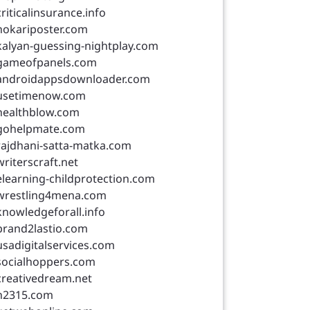
criticalinsurance.info
nokariposter.com
kalyan-guessing-nightplay.com
gameofpanels.com
androidappsdownloader.com
usetimenow.com
healthblow.com
gohelpmate.com
rajdhani-satta-matka.com
writerscraft.net
elearning-childprotection.com
wrestling4mena.com
knowledgeforall.info
brand2lastio.com
usadigitalservices.com
socialhoppers.com
creativedream.net
n2315.com