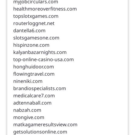
myjobcirculars.com
healthmoreoverfitness.com
topslotxgames.com
routerloggnet.net
dantella6.com
slotsgamesone.com
hispinzone.com
kalyanbazarnights.com
top-online-casino-usa.com
honghuidoor.com
flowingtravel.com
nineniki.com
brandiospecialists.com
medicalcare7.com
adtennaball.com
nabzah.com
mongive.com
matkagameresultsview.com
getsolutionsonline.com