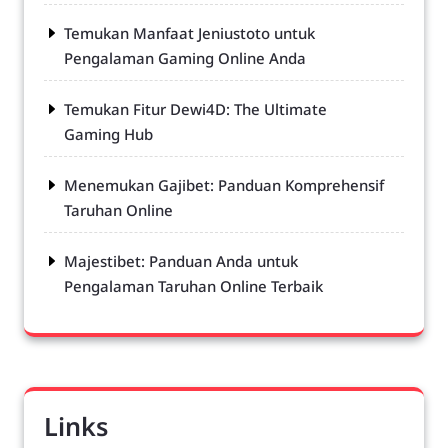
Temukan Manfaat Jeniustoto untuk
Pengalaman Gaming Online Anda
Temukan Fitur Dewi4D: The Ultimate
Gaming Hub
Menemukan Gajibet: Panduan Komprehensif
Taruhan Online
Majestibet: Panduan Anda untuk
Pengalaman Taruhan Online Terbaik
Links