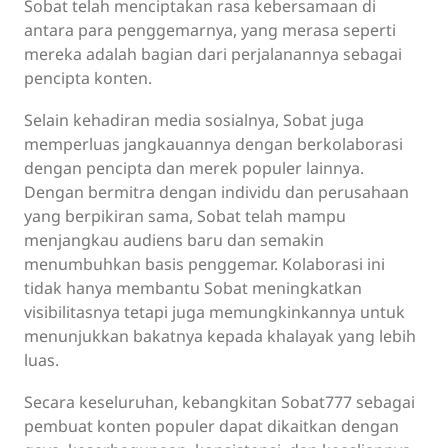
Sobat telah menciptakan rasa kebersamaan di
antara para penggemarnya, yang merasa seperti
mereka adalah bagian dari perjalanannya sebagai
pencipta konten.
Selain kehadiran media sosialnya, Sobat juga
memperluas jangkauannya dengan berkolaborasi
dengan pencipta dan merek populer lainnya.
Dengan bermitra dengan individu dan perusahaan
yang berpikiran sama, Sobat telah mampu
menjangkau audiens baru dan semakin
menumbuhkan basis penggemar. Kolaborasi ini
tidak hanya membantu Sobat meningkatkan
visibilitasnya tetapi juga memungkinkannya untuk
menunjukkan bakatnya kepada khalayak yang lebih
luas.
Secara keseluruhan, kebangkitan Sobat777 sebagai
pembuat konten populer dapat dikaitkan dengan