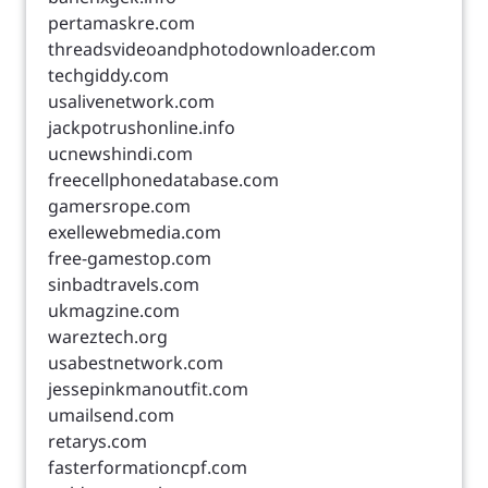
pertamaskre.com
threadsvideoandphotodownloader.com
techgiddy.com
usalivenetwork.com
jackpotrushonline.info
ucnewshindi.com
freecellphonedatabase.com
gamersrope.com
exellewebmedia.com
free-gamestop.com
sinbadtravels.com
ukmagzine.com
wareztech.org
usabestnetwork.com
jessepinkmanoutfit.com
umailsend.com
retarys.com
fasterformationcpf.com