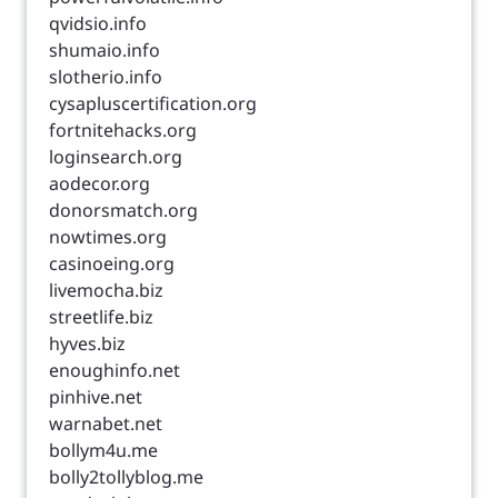
qvidsio.info
shumaio.info
slotherio.info
cysapluscertification.org
fortnitehacks.org
loginsearch.org
aodecor.org
donorsmatch.org
nowtimes.org
casinoeing.org
livemocha.biz
streetlife.biz
hyves.biz
enoughinfo.net
pinhive.net
warnabet.net
bollym4u.me
bolly2tollyblog.me