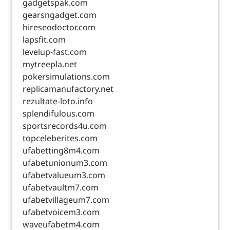
gadgetspak.com
gearsngadget.com
hireseodoctor.com
lapsfit.com
levelup-fast.com
mytreepla.net
pokersimulations.com
replicamanufactory.net
rezultate-loto.info
splendifulous.com
sportsrecords4u.com
topceleberites.com
ufabetting8m4.com
ufabetunionum3.com
ufabetvalueum3.com
ufabetvaultm7.com
ufabetvillageum7.com
ufabetvoicem3.com
waveufabetm4.com