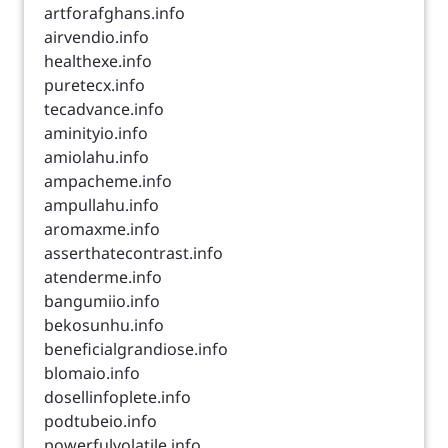
artforafghans.info
airvendio.info
healthexe.info
puretecx.info
tecadvance.info
aminityio.info
amiolahu.info
ampacheme.info
ampullahu.info
aromaxme.info
asserthatecontrast.info
atenderme.info
bangumiio.info
bekosunhu.info
beneficialgrandiose.info
blomaio.info
dosellinfoplete.info
podtubeio.info
powerfulvolatile.info