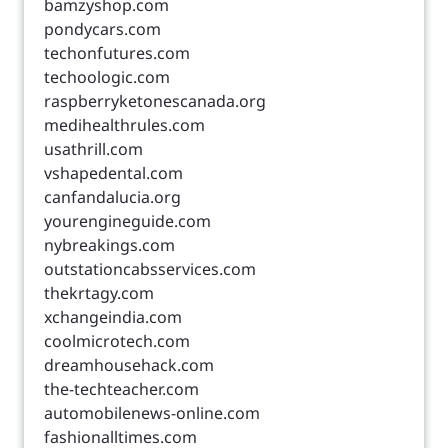
bamzyshop.com
pondycars.com
techonfutures.com
techoologic.com
raspberryketonescanada.org
medihealthrules.com
usathrill.com
vshapedental.com
canfandalucia.org
yourengineguide.com
nybreakings.com
outstationcabsservices.com
thekrtagy.com
xchangeindia.com
coolmicrotech.com
dreamhousehack.com
the-techteacher.com
automobilenews-online.com
fashionalltimes.com