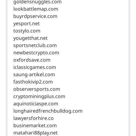
goldensnuggles.com
lookbattlemap.com
buyrdpservice.com
yesport.net
tostylo.com
yougetthat.net
sportsnetclub.com
newbestcrypto.com
oxfordsave.com
iclassicgames.com
saung-artikel.com
fasthokivip2.com
observersports.com
cryptominingplus.com
aquinoticiaspe.com
longhairedfrenchbulldog.com
lawyersforhire.co
businemarket.com
matahari88play.net