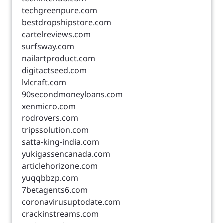
techgreenpure.com
bestdropshipstore.com
cartelreviews.com
surfsway.com
nailartproduct.com
digitactseed.com
lvlcraft.com
90secondmoneyloans.com
xenmicro.com
rodrovers.com
tripssolution.com
satta-king-india.com
yukigassencanada.com
articlehorizone.com
yuqqbbzp.com
7betagents6.com
coronavirusuptodate.com
crackinstreams.com