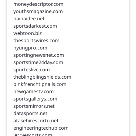
moneydescriptor.com
youthsmagazine.com
painaidee.net
sportsdarkest.com
webtoon.biz
thesportswires.com
hyungpro.com
sportingnewsnet.com
sportstime24day.com
sporteslive.com
theblingblingshields.com
pinkfrenchtipnails.com
newgamestv.com
sportsgallerys.com
sportsmirrors.net
datasports.net
atasehirescortu.net
engineeringtechub.com
jerryescorts.com