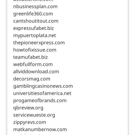
nbusinessplan.com
greenlife360.com
cantshoutitout.com
expressufabet.biz
mypuertoplata.net
thepioneerxpress.com
howtofixissue.com
teamufabet.biz
webfullform.com
allviddownload.com
decorsmag.com
gamblingcasinonews.com
universitiesofamerica.net
progameofbrands.com
qbreview.org
servicewueste.org
zippyrevs.com
matkanumbernow.com