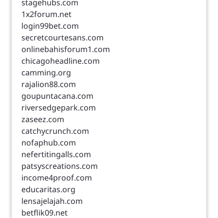
stagehubs.com
1x2forum.net
login99bet.com
secretcourtesans.com
onlinebahisforum1.com
chicagoheadline.com
camming.org
rajalion88.com
goupuntacana.com
riversedgepark.com
zaseez.com
catchycrunch.com
nofaphub.com
nefertitingalls.com
patsyscreations.com
income4proof.com
educaritas.org
lensajelajah.com
betflik09.net