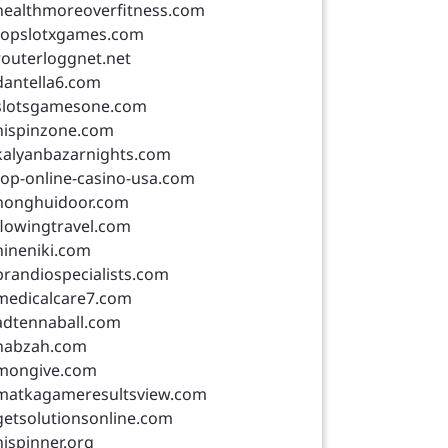
healthmoreoverfitness.com
topslotxgames.com
routerloggnet.net
dantella6.com
slotsgamesone.com
hispinzone.com
kalyanbazarnights.com
top-online-casino-usa.com
honghuidoor.com
flowingtravel.com
nineniki.com
brandiospecialists.com
medicalcare7.com
adtennaball.com
nabzah.com
mongive.com
matkagameresultsview.com
getsolutionsonline.com
hispinner.org