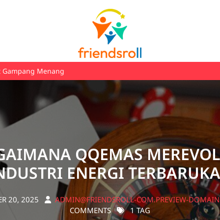
ot Gampang Menang
GAIMANA QQEMAS MEREVOL
NDUSTRI ENERGI TERBARUK
R 20, 2025
ADMIN@FRIENDSROLL-COM.PREVIEW-DOMAIN
COMMENTS
1 TAG