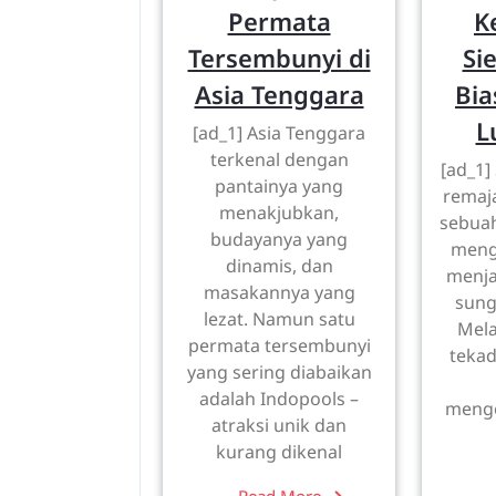
Permata
K
Tersembunyi di
Si
Asia Tenggara
Bia
L
[ad_1] Asia Tenggara
terkenal dengan
[ad_1]
pantainya yang
remaja
menakjubkan,
sebuah
budayanya yang
meng
dinamis, dan
menja
masakannya yang
sung
lezat. Namun satu
Mela
permata tersembunyi
teka
yang sering diabaikan
adalah Indopools –
menge
atraksi unik dan
kurang dikenal
Read More