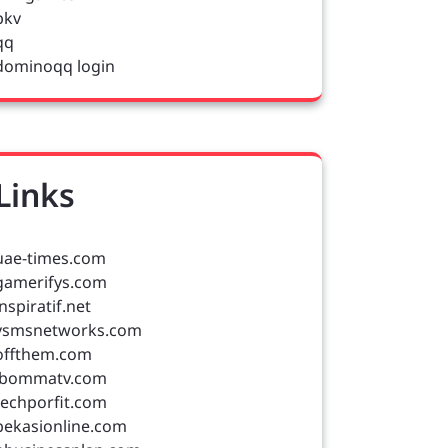
pkv
qq
dominoqq login
Links
uae-times.com
gamerifys.com
inspiratif.net
vsmsnetworks.com
offthem.com
ibommatv.com
techporfit.com
bekasionline.com