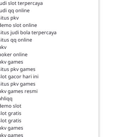
judi slot terpercaya
judi qq online
situs pkv
demo slot online
situs judi bola terpercaya
situs qq online
pkv
poker online
pkv games
situs pkv games
slot gacor hari ini
situs pkv games
pkv games resmi
ahliqq
demo slot
slot gratis
slot gratis
pkv games
pkv games