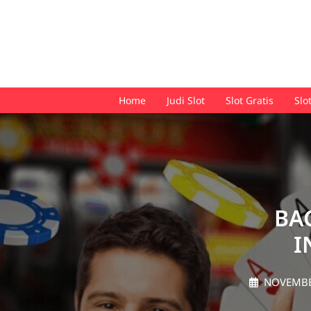
Skip
to
content
Home
Judi Slot
Slot Gratis
Sl
BA
I
NOVEMBE