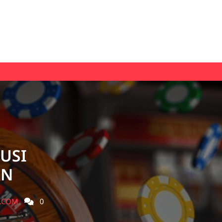
USI
AN
.COM
0