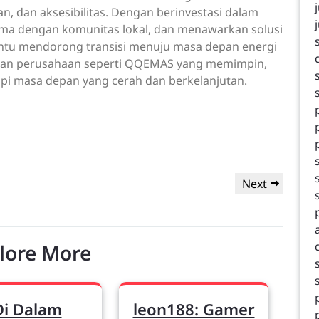
n, dan aksesibilitas. Dengan berinvestasi dalam
ama dengan komunitas lokal, dan menawarkan solusi
tu mendorong transisi menuju masa depan energi
engan perusahaan seperti QQEMAS yang memimpin,
api masa depan yang cerah dan berkelanjutan.
Next
Next
Post
lore More
Di Dalam
leon188: Gamer