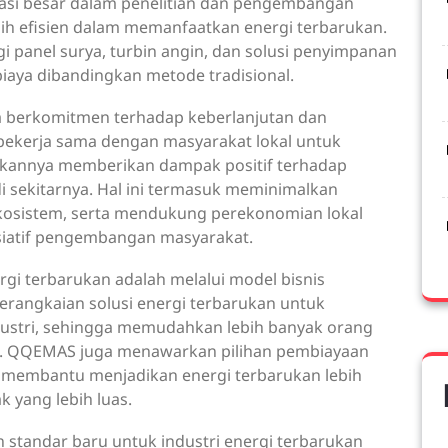
tasi besar dalam penelitian dan pengembangan
bih efisien dalam memanfaatkan energi terbarukan.
 panel surya, turbin angin, dan solusi penyimpanan
biaya dibandingkan metode tradisional.
a berkomitmen terhadap keberlanjutan dan
bekerja sama dengan masyarakat lokal untuk
kannya memberikan dampak positif terhadap
i sekitarnya. Hal ini termasuk meminimalkan
kosistem, serta mendukung perekonomian lokal
isiatif pengembangan masyarakat.
rgi terbarukan adalah melalui model bisnis
erangkaian solusi energi terbarukan untuk
dustri, sehingga memudahkan lebih banyak orang
an. QQEMAS juga menawarkan pilihan pembiayaan
k membantu menjadikan energi terbarukan lebih
k yang lebih luas.
tandar baru untuk industri energi terbarukan