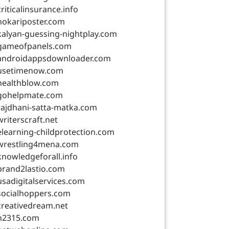
criticalinsurance.info
nokariposter.com
kalyan-guessing-nightplay.com
gameofpanels.com
androidappsdownloader.com
usetimenow.com
healthblow.com
gohelpmate.com
rajdhani-satta-matka.com
writerscraft.net
elearning-childprotection.com
wrestling4mena.com
knowledgeforall.info
brand2lastio.com
usadigitalservices.com
socialhoppers.com
creativedream.net
n2315.com