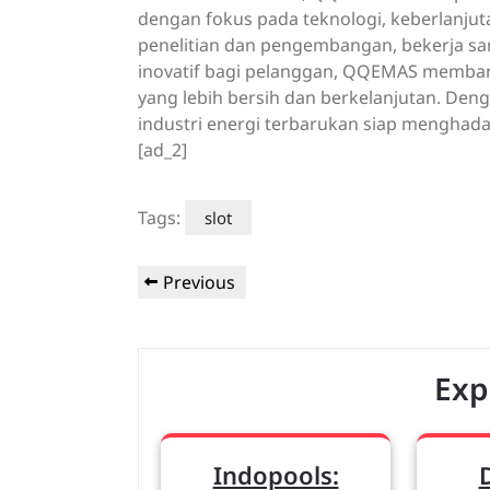
dengan fokus pada teknologi, keberlanjuta
penelitian dan pengembangan, bekerja s
inovatif bagi pelanggan, QQEMAS memban
yang lebih bersih dan berkelanjutan. D
industri energi terbarukan siap menghad
[ad_2]
Tags:
slot
Post
Previous
Previous
navigation
Post
Exp
Indopools: