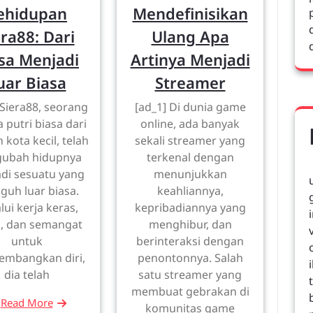
ehidupan
Mendefinisikan
era88: Dari
Ulang Apa
sa Menjadi
Artinya Menjadi
uar Biasa
Streamer
 Siera88, seorang
[ad_1] Di dunia game
 putri biasa dari
online, ada banyak
 kota kecil, telah
sekali streamer yang
ubah hidupnya
terkenal dengan
di sesuatu yang
menunjukkan
guh luar biasa.
keahliannya,
lui kerja keras,
kepribadiannya yang
d, dan semangat
menghibur, dan
untuk
berinteraksi dengan
mbangkan diri,
penontonnya. Salah
dia telah
satu streamer yang
membuat gebrakan di
Read More
komunitas game