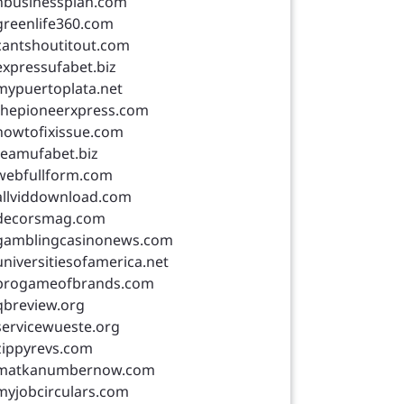
nbusinessplan.com
greenlife360.com
cantshoutitout.com
expressufabet.biz
mypuertoplata.net
thepioneerxpress.com
howtofixissue.com
teamufabet.biz
webfullform.com
allviddownload.com
decorsmag.com
gamblingcasinonews.com
universitiesofamerica.net
progameofbrands.com
qbreview.org
servicewueste.org
zippyrevs.com
matkanumbernow.com
myjobcirculars.com