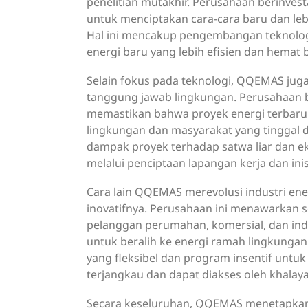
penelitian mutakhir. Perusahaan berinves
untuk menciptakan cara-cara baru dan le
Hal ini mencakup pengembangan teknologi
energi baru yang lebih efisien dan hemat 
Selain fokus pada teknologi, QQEMAS jug
tanggung jawab lingkungan. Perusahaan 
memastikan bahwa proyek energi terbaru
lingkungan dan masyarakat yang tinggal d
dampak proyek terhadap satwa liar dan e
melalui penciptaan lapangan kerja dan in
Cara lain QQEMAS merevolusi industri ene
inovatifnya. Perusahaan ini menawarkan s
pelanggan perumahan, komersial, dan in
untuk beralih ke energi ramah lingkung
yang fleksibel dan program insentif untu
terjangkau dan dapat diakses oleh khalaya
Secara keseluruhan, QQEMAS menetapkan s