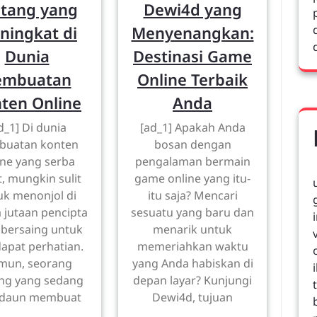
ntang yang
Dewi4d yang
ningkat di
Menyenangkan:
Dunia
Destinasi Game
embuatan
Online Terbaik
ten Online
Anda
d_1] Di dunia
[ad_1] Apakah Anda
buatan konten
bosan dengan
ine yang serba
pengalaman bermain
, mungkin sulit
game online yang itu-
uk menonjol di
itu saja? Mencari
 jutaan pencipta
sesuatu yang baru dan
 bersaing untuk
menarik untuk
apat perhatian.
memeriahkan waktu
mun, seorang
yang Anda habiskan di
ang yang sedang
depan layar? Kunjungi
 daun membuat
Dewi4d, tujuan