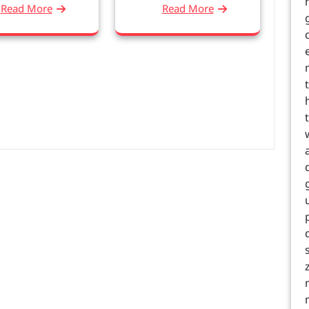
Read More
Read More