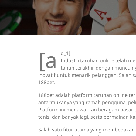
[a
d_1]
Industri taruhan online telah m
tahun terakhir, dengan munculn
inovatif untuk menarik pelanggan. Salah s
188bet.
188bet adalah platform taruhan online t
antarmukanya yang ramah pengguna, pelua
Platform ini menawarkan beragam pasar t
tenis, dan banyak lagi, serta permainan ka
Salah satu fitur utama yang membedakan 