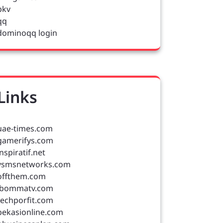
pkv
qq
dominoqq login
Links
uae-times.com
gamerifys.com
inspiratif.net
vsmsnetworks.com
offthem.com
ibommatv.com
techporfit.com
bekasionline.com