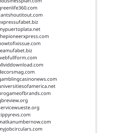
nbusinessplan.com
greenlife360.com
cantshoutitout.com
expressufabet.biz
mypuertoplata.net
thepioneerxpress.com
howtofixissue.com
teamufabet.biz
webfullform.com
allviddownload.com
decorsmag.com
gamblingcasinonews.com
universitiesofamerica.net
progameofbrands.com
qbreview.org
servicewueste.org
zippyrevs.com
matkanumbernow.com
myjobcirculars.com