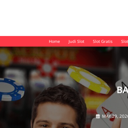
Skip
to
content
Home
Judi Slot
Slot Gratis
Sl
BA
MAY 29, 202